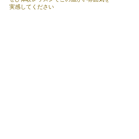
実感してください
୨ෆ୧┈┈┈┈┈┈┈┈┈┈୨ෆ୧
TOPページに戻る▶️