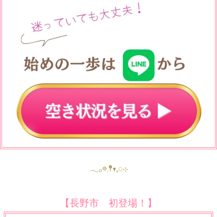
𓂃𓂂𖡼.𖤣𖥧𓈒◌܀
【長野市 初登場！】