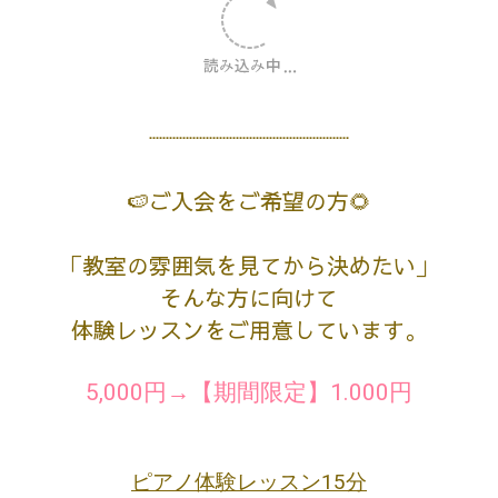
年齢やレッスン内容に応じて、
お子さまに合った形をご提案しています。
5歳〜
脳知育ピアノコース ▶︎
5歳〜ピアノコース ▶︎
𓂃𓂂𖡼.𖤣𖥧𓈒◌܀𓂃