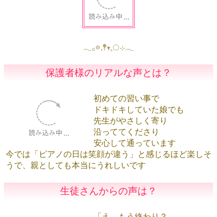
𓂃𓂂𖡼.𖤣𖥧𓈒◌܀𓂃