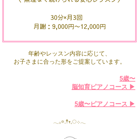
い！
いっぱいほめてもらえるし、で
きるとすっごくうれしい！ピアノの日が楽しみ！
ママが「ここが良い」と
感じた理由▶️
𓂃𓂂𖡼.𖤣𖥧𓈒◌܀𓂃
レッスン料金（税込み）
＼ 無理なく続けられる安心レッスン／
30分×月3回
月謝：9,000円〜12,000円