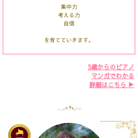
集中力
考える力
自信
を育てていきます。
5歳からのピアノ
マンガでわかる
詳細はこちら ▶︎
𓂃𓂂𖡼.𖤣𖥧𓈒◌܀