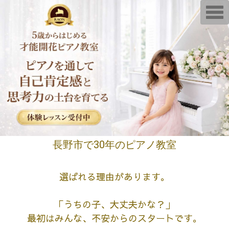
T
o
g
g
l
e
n
a
v
i
g
a
t
i
o
n
長野市で30年のピアノ教室
選ばれる理由があります。
「うちの子、大丈夫かな？」
最初はみんな、不安からのスタートです。