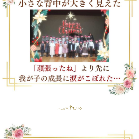
𓂃𓂂𖡼.𖤣𖥧𓈒◌܀