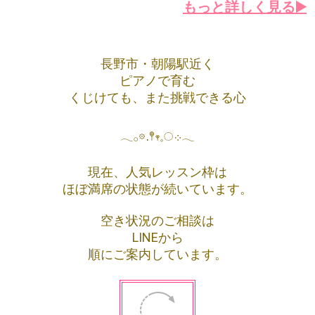
もっと詳しく見る▶️
長野市・朝陽駅近く
ピアノで育む
くじけても、また挑戦できる心
𓂃𓂂𖡼.𖤣𖥧𓈒◌܀𓂃
現在、人気レッスン枠は
ほぼ満席の状態が続いています。
空き状況のご相談は
LINEから
順にご案内しています。