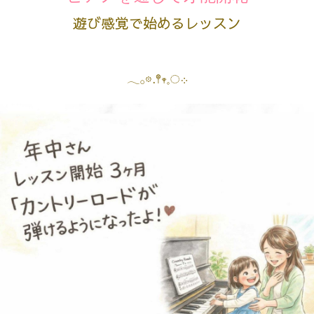
遊び感覚で始めるレッスン
𓂃𓂂𖡼.𖤣𖥧𓈒◌܀