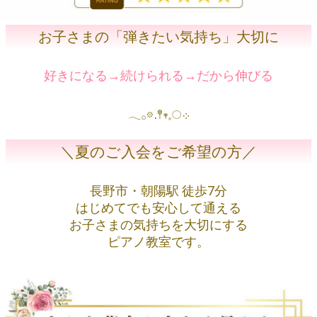
お子さまの「弾きたい気持ち」大切に
好きになる→続けられる→だから伸びる
𓂃𓂂𖡼.𖤣𖥧𓈒◌܀
＼夏のご入会をご希望の方／
長野市・朝陽駅 徒歩7分
はじめてでも安心して通える
お子さまの気持ちを大切にする
ピアノ教室です。