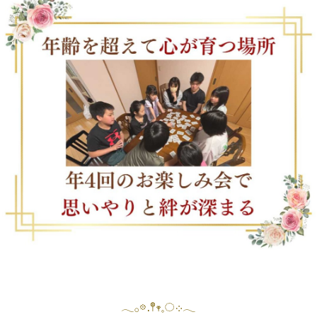
𓂃𓂂𖡼.𖤣𖥧𓈒◌܀𓂃