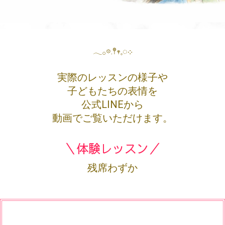
𓂃𓂂𖡼.𖤣𖥧𓈒◌܀
実際のレッスンの様子や
子どもたちの表情を
公式LINEから
動画でご覧いただけます。
＼体験レッスン／
残席わずか