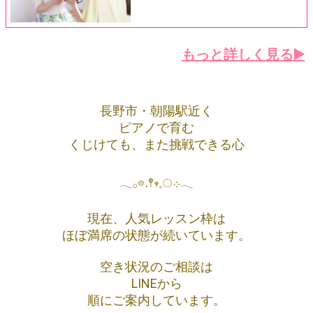
もっと詳しく見る▶️
長野市・朝陽駅近く
ピアノで育む
くじけても、また挑戦できる心
𓂃𓂂𖡼.𖤣𖥧𓈒◌܀𓂃
現在、人気レッスン枠は
ほぼ満席の状態が続いています。
空き状況のご相談は
LINEから
順にご案内しています。