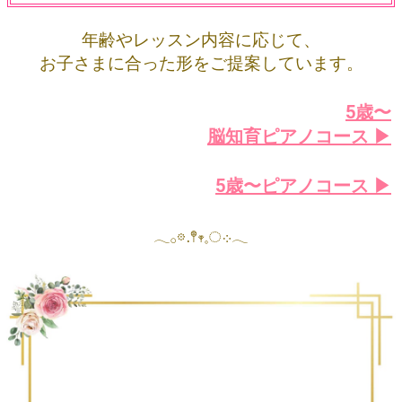
年齢やレッスン内容に応じて、
お子さまに合った形をご提案しています。
5歳〜
脳知育ピアノコース ▶︎
5歳〜ピアノコース ▶︎
𓂃𓂂𖡼.𖤣𖥧𓈒◌܀𓂃