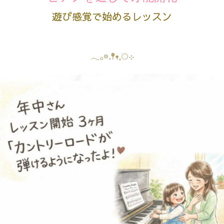
遊び感覚で始めるレッスン
𓂃𓂂𖡼.𖤣𖥧𓈒◌܀