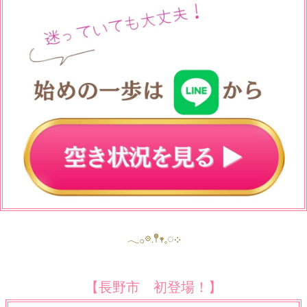
𓂃𓂂𖡼.𖤣𖥧𓈒◌܀
【長野市 初登場！】