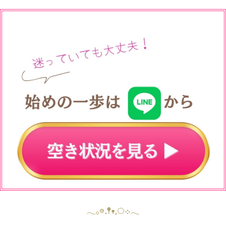
𓂃𓂂𖡼.𖤣𖥧𓈒◌܀𓂃