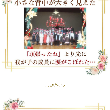
𓂃𓂂𖡼.𖤣𖥧𓈒◌܀