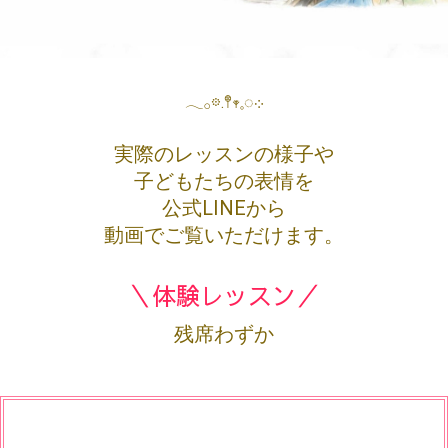
𓂃𓂂𖡼.𖤣𖥧𓈒◌܀
実際のレッスンの様子や
子どもたちの表情を
公式LINEから
動画でご覧いただけます。
＼体験レッスン／
残席わずか