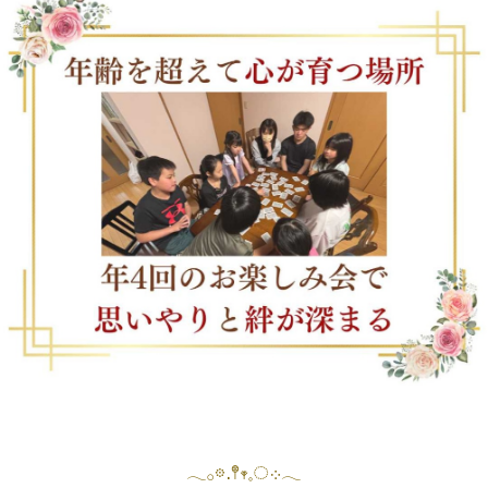
𓂃𓂂𖡼.𖤣𖥧𓈒◌܀𓂃