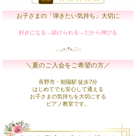
お子さまの「弾きたい気持ち」大切に
好きになる→続けられる→だから伸びる
𓂃𓂂𖡼.𖤣𖥧𓈒◌܀
＼夏のご入会をご希望の方／
長野市・朝陽駅 徒歩7分
はじめてでも安心して通える
お子さまの気持ちを大切にする
ピアノ教室です。