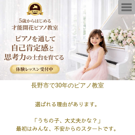
T
o
g
g
l
e
n
a
v
i
g
a
t
i
o
n
長野市で30年のピアノ教室
選ばれる理由があります。
「うちの子、大丈夫かな？」
最初はみんな、不安からのスタートです。