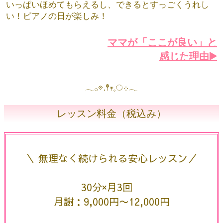
い！
いっぱいほめてもらえるし、で
きるとすっごくうれしい！ピアノの日が楽しみ！
ママが「ここが良い」と
感じた理由▶️
𓂃𓂂𖡼.𖤣𖥧𓈒◌܀𓂃
レッスン料金（税込み）
＼ 無理なく続けられる安心レッスン／
30分×月3回
月謝：9,000円〜12,000円