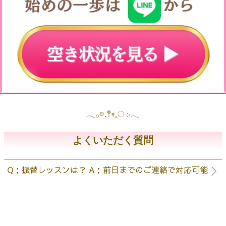
𓂃𓂂𖡼.𖤣𖥧𓈒◌܀𓂃
よくいただく質問
Q：振替レッスンは？ A：前日までのご連絡で対応可能
Q：家で練習する時間が取れるか？不安です
Q：親がピアノ経験がないのですが大丈夫ですか？