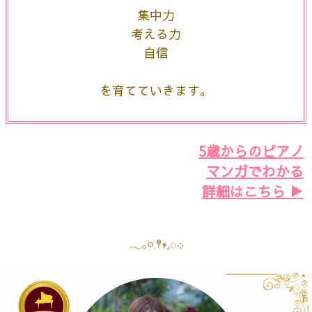
集中力
考える力
自信
を育てていきます。
5歳からのピアノ
マンガでわかる
詳細はこちら ▶︎
𓂃𓂂𖡼.𖤣𖥧𓈒◌܀